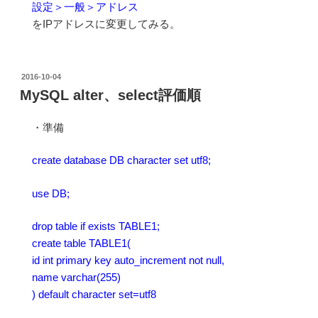
設定＞一般＞アドレス
をIPアドレスに変更してみる。
投
2016-10-04
稿
MySQL alter、select評価順
日:
・準備
create database DB character set utf8;
use DB;
drop table if exists TABLE1;
create table TABLE1(
id int primary key auto_increment not null,
name varchar(255)
) default character set=utf8