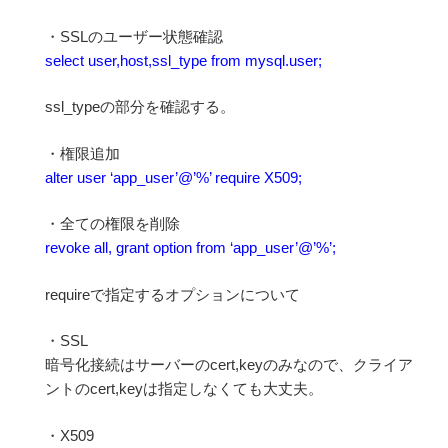
・SSLのユーザー状態確認
select user,host,ssl_type from mysql.user;
ssl_typeの部分を確認する。
・権限追加
alter user ‘app_user’@’%’ require X509;
・全ての権限を削除
revoke all, grant option from ‘app_user’@’%’;
requireで指定するオプションについて
・SSL
暗号化接続はサーバーのcert,keyのみなので、クライア
ントのcert,keyは指定しなくても大丈夫。
・X509