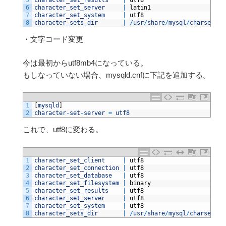
5
character_set_results
|
utf8
6
character_set_server
|
latin1
7
character_set_system
|
utf8
8
character_sets_dir
|
/
usr
/
share
/
mysql
/
charsets
/
・文字コード変更
今は最初からutf8mb4になっている。
もしなっていない場合、
mysqld.cnfに下記を追加する。
1
[
mysqld
]
2
character
-
set
-
server
=
utf8
これで、utf8に変わる。
1
character_set_client
|
utf8
2
character_set_connection
|
utf8
3
character_set_database
|
utf8
4
character_set_filesystem
|
binary
5
character_set_results
|
utf8
6
character_set_server
|
utf8
7
character_set_system
|
utf8
8
character_sets_dir
|
/
usr
/
share
/
mysql
/
charsets
/