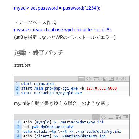
mysql> set password = password(“1234”);
・データベース作成
mysql> create database wpd character set utf8;
(utf8を指定しないとWPのインストールでエラー)
起動・終了バッチ
start.bat
Shell
1
start 
nginx
.exe
2
start
/
min 
php
/
php
-
cgi
.exe
-
b
127.0.0.1
:
9000
3
start 
mariadb
/
bin
/
mysqld
.exe
my.iniを自動で書き換える場合このような感じ
1
echo
[
mysqld
]
>
.
/
mariadb
/
data
/
my
.
ini
2
set
p
=
%
~
dp0mariadb
/
data
3
echo 
datadir
=
%
p
:
\
=
/
%
>>
.
/
mariadb
/
data
/
my
.
ini
4
echo
[
client
]
>>
.
/
mariadb
/
data
/
my
.
ini