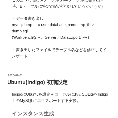
時、Bテーブルに特定の値が含まれているかどうか)
・データ書き出し
mysqldump -t -u user database_name tmp_tbl >
dump.sql
(Workbenchなら、Server＞DataExportから)
・書き出したファイルでテーブル名などを修正してイ
ンポート。
投
2020-09-01
稿
Ubuntu(Indigo) 初期設定
日:
IndigoにUbuntuを設定＋ローカルにあるSQLiteをIndigo
上のMySQLにエクスポートする実験。
インスタンス生成