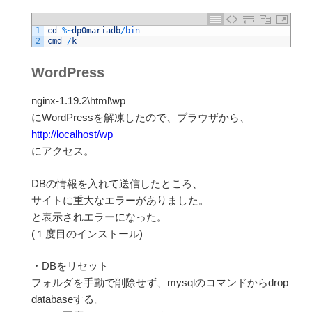
1
cd
%
~
dp0mariadb
/
bin
2
cmd
/
k
WordPress
nginx-1.19.2\html\wp
にWordPressを解凍したので、ブラウザから、
http://localhost/wp
にアクセス。
DBの情報を入れて送信したところ、
サイトに重大なエラーがありました。
と表示されエラーになった。
(１度目のインストール)
・DBをリセット
フォルダを手動で削除せず、mysqlのコマンドからdrop
databaseする。