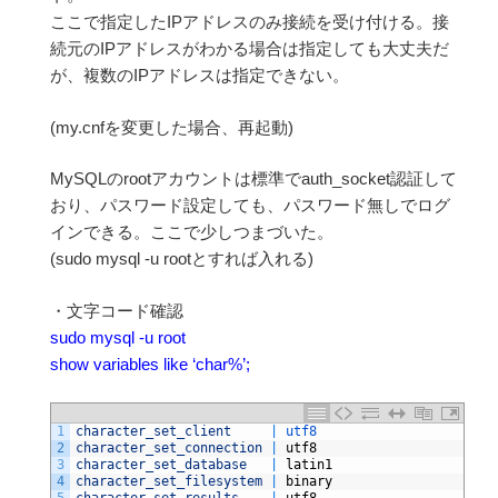
ここで指定したIPアドレスのみ接続を受け付ける。接
続元のIPアドレスがわかる場合は指定しても大丈夫だ
が、複数のIPアドレスは指定できない。
(my.cnfを変更した場合、再起動)
MySQLのrootアカウントは標準でauth_socket認証して
おり、パスワード設定しても、パスワード無しでログ
インできる。ここで少しつまづいた。
(sudo mysql -u rootとすれば入れる)
・文字コード確認
sudo mysql -u root
show variables like ‘char%’;
1
character_set_client
|
utf8
2
character_set_connection
|
utf8
3
character_set_database
|
latin1
4
character_set_filesystem
|
binary