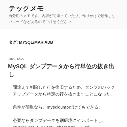
コ
テックメモ
ン
自分用のメモです。内容が間違っていたり、作りかけで動作しな
テ
いコードなどあるのでご注意ください。
ン
ツ
へ
タグ:
MYSQL/MARIADB
ス
キ
ッ
投
2020-12-22
プ
稿
MySQL ダンプデータから行単位の抜き出
日:
し
間違えて削除した行を復旧するため、ダンプのバック
アップデータから特定の行を抜き出すことになった。
条件が簡単なら、mysqldumpだけでもできる。
必要ならダンプデータを別環境にインポートし、