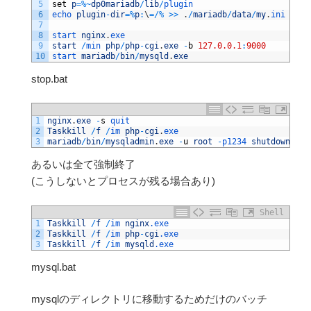
5
set
p
=
%
~
dp0mariadb
/
lib
/
plugin
6
echo 
plugin
-
dir
=
%
p
:
\
=
/
%
>>
.
/
mariadb
/
data
/
my
.
ini
7
8
start 
nginx
.
exe
9
start
/
min 
php
/
php
-
cgi
.
exe
-
b
127.0.0.1
:
9000
10
start 
mariadb
/
bin
/
mysqld
.
exe
stop.bat
1
nginx
.
exe
-
s
quit
2
Taskkill
/
f
/
im 
php
-
cgi
.
exe
3
mariadb
/
bin
/
mysqladmin
.
exe
-
u
root
-
p1234 
shutdown
あるいは全て強制終了
(こうしないとプロセスが残る場合あり)
Shell
1
Taskkill
/
f
/
im 
nginx
.exe
2
Taskkill
/
f
/
im 
php
-
cgi
.exe
3
Taskkill
/
f
/
im 
mysqld
.exe
mysql.bat
mysqlのディレクトリに移動するためだけのバッチ