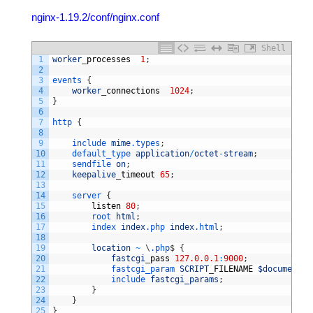
nginx-1.19.2/conf/nginx.conf
Shell
1
worker
_
processes
1
;
2
3
events
{
4
worker
_
connections
1024
;
5
}
6
7
http
{
8
9
include 
mime
.types
;
10
default_type 
application
/
octet
-
stream
;
11
sendfile 
on
;
12
keepalive
_
timeout
65
;
13
14
server
{
15
listen
80
;
16
root 
html
;
17
index 
index
.php
index
.html
;
18
19
location
~
\
.php
$
{
20
fastcgi
_
pass
127.0.0.1
:
9000
;
21
fastcgi_param 
SCRIPT
_
FILENAME
$document_r
22
include 
fastcgi_params
;
23
}
24
}
25
}