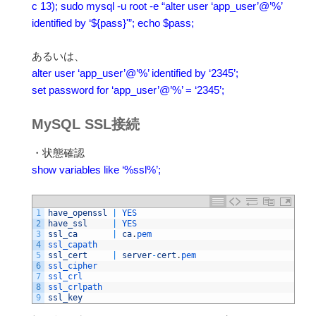
c 13); sudo mysql -u root -e “alter user ‘app_user’@’%’
identified by ‘${pass}'”; echo $pass;
あるいは、
alter user ‘app_user’@’%’ identified by ‘2345’;
set password for ‘app_user’@’%’ = ‘2345’;
MySQL SSL接続
・状態確認
show variables like ‘%ssl%’;
1
have_openssl
|
YES
2
have_ssl
|
YES
3
ssl_ca
|
ca
.
pem
4
ssl_capath
5
ssl_cert
|
server
-
cert
.
pem
6
ssl_cipher
7
ssl_crl
8
ssl_crlpath
9
ssl_key