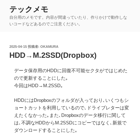
コ
テックメモ
ン
自分用のメモです。内容が間違っていたり、作りかけで動作しな
テ
いコードなどあるのでご注意ください。
ン
ツ
へ
投
2025-04-15
投稿者:
OKAMURA
ス
稿
HDD→M.2SSD(Dropbox)
キ
日:
ッ
データ保存用のHDDに回復不可能セクタがではじめた
プ
ので更新することにした｡
今回はHDD→M.2SSD｡
HDDにはDropboxのフォルダが入っており､いくつもシ
ョートカットを利用しているので､ドライブレターは変
えたくなかった｡また､Dropboxのデータ移行に関して
は､不調なHDDからM.2SSDにコピーではなく､新規で
ダウンロードすることにした｡