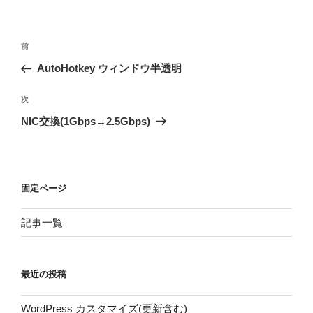
投
前
前
稿
の
AutoHotkey ウィンドウ半透明
ナ
投
ビ
稿
次
次
ゲ
の
NIC交換(1Gbps→2.5Gbps)
投
ー
稿
シ
ョ
固定ページ
ン
記事一覧
最近の投稿
WordPress カスタマイズ(更新含む)