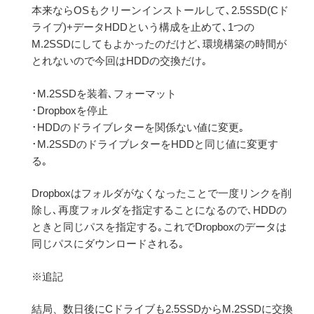
本来ならOSもクリーンインストールして､2.5SSD(Cド
ライブ)+データHDDという構成を止めて､1つの
M.2SSDにしてもよかったのだけど､環境構築の時間が
とれないので今回はHDDの交換だけ｡
･M.2SSDを装着､フォーマット
･Dropboxを停止
･HDDのドライブレターを関係ない値に変更｡
･M.2SSDのドライブレターをHDDと同じ値に変更す
る｡
Dropboxはフォルダがなくなったことで一度リンクを削
除し､再度フォルダを指定することになるので､HDDの
ときと同じパスを指定する｡これでDropboxのデータは
同じパスにダウンロードされる｡
※追記
結局、数日後にCドライブも2.5SSDからM.
2SSDに交換