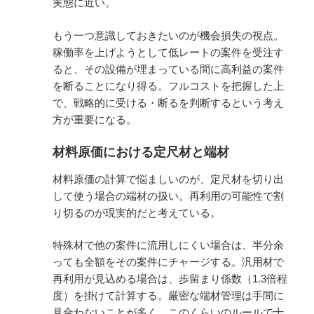
実態に近い。
もう一つ意識しておきたいのが機会損失の視点。
稼働率を上げようとして低レートの案件を受注す
ると、その設備が埋まっている間に高利益の案件
を断ることになり得る。フルコストを把握した上
で、戦略的に受ける・断るを判断するという考え
方が重要になる。
材料原価における定尺材と端材
材料原価の計算で悩ましいのが、定尺材を切り出
して使う場合の端材の扱い。再利用の可能性で割
り切るのが現実的だと考えている。
特殊材で他の案件に流用しにくい場合は、半分余
っても全額をその案件にチャージする。汎用材で
再利用が見込める場合は、歩留まり係数（1.3倍程
度）を掛けて計算する。厳密な端材管理は手間に
見合わないことが多く、このくらいのルールで十