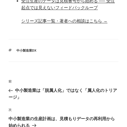
受注生産のデータは見積番号から始める ── 受注
起点では見えないフィードバックループ
シリーズ記事一覧・著者への相談はこちら →
タ
中小製造業DX
グ
投
前
前
稿
の
中小製造業は「脱属人化」ではなく「属人化のトリア
ナ
投
ージ」
ビ
稿
ゲ
次
次
の
ー
中小製造業の生産計画は、見積もりデータの再利用から
投
シ
始められる