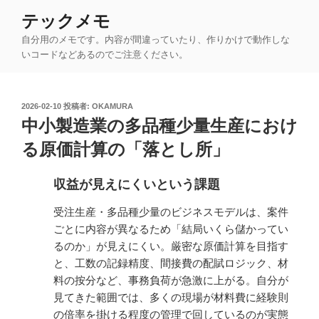
コ
テックメモ
ン
自分用のメモです。内容が間違っていたり、作りかけで動作しな
テ
いコードなどあるのでご注意ください。
ン
ツ
へ
投
2026-02-10
投稿者:
OKAMURA
ス
稿
中小製造業の多品種少量生産におけ
キ
日:
ッ
る原価計算の「落とし所」
プ
収益が見えにくいという課題
受注生産・多品種少量のビジネスモデルは、案件
ごとに内容が異なるため「結局いくら儲かってい
るのか」が見えにくい。厳密な原価計算を目指す
と、工数の記録精度、間接費の配賦ロジック、材
料の按分など、事務負荷が急激に上がる。自分が
見てきた範囲では、多くの現場が材料費に経験則
の倍率を掛ける程度の管理で回しているのが実態