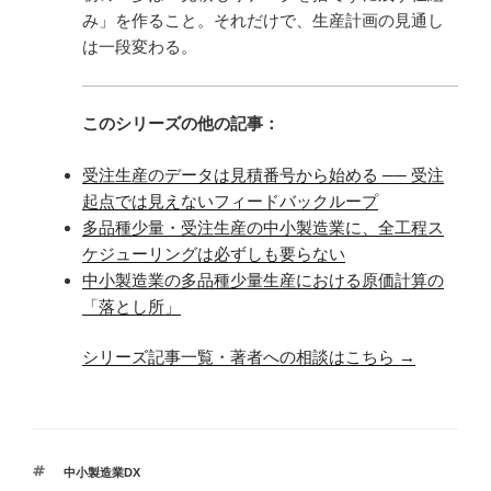
み」を作ること。それだけで、生産計画の見通し
は一段変わる。
このシリーズの他の記事：
受注生産のデータは見積番号から始める ── 受注
起点では見えないフィードバックループ
多品種少量・受注生産の中小製造業に、全工程ス
ケジューリングは必ずしも要らない
中小製造業の多品種少量生産における原価計算の
「落とし所」
シリーズ記事一覧・著者への相談はこちら →
タ
中小製造業DX
グ