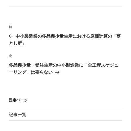
投
前
前
稿
の
中小製造業の多品種少量生産における原価計算の「落
ナ
投
とし所」
ビ
稿
ゲ
次
次
の
ー
多品種少量・受注生産の中小製造業に「全工程スケジュ
投
シ
ーリング」は要らない
稿
ョ
ン
固定ページ
記事一覧