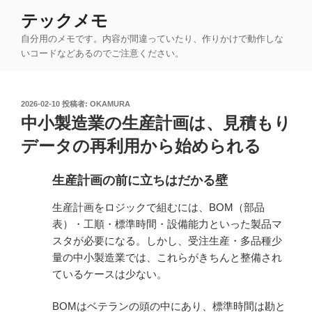
コ
テックメモ
ン
自分用のメモです。内容が間違っていたり、作りかけで動作しな
テ
いコードなどあるのでご注意ください。
ン
ツ
へ
投
2026-02-10
投稿者:
OKAMURA
ス
稿
中小製造業の生産計画は、見積もり
キ
日:
ッ
データの再利用から始められる
プ
生産計画の前に立ちはだかる壁
生産計画をロジックで組むには、BOM（部品
表）・工順・標準時間・設備能力といった製品マ
スタが必要になる。しかし、受注生産・多品種少
量の中小製造業では、これらがきちんと整備され
ているケースは少ない。
BOMはベテランの頭の中にあり、標準時間は勘と