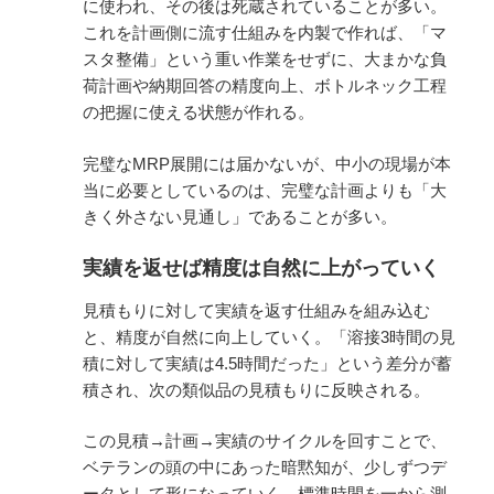
に使われ、その後は死蔵されていることが多い。
これを計画側に流す仕組みを内製で作れば、「マ
スタ整備」という重い作業をせずに、大まかな負
荷計画や納期回答の精度向上、ボトルネック工程
の把握に使える状態が作れる。
完璧なMRP展開には届かないが、中小の現場が本
当に必要としているのは、完璧な計画よりも「大
きく外さない見通し」であることが多い。
実績を返せば精度は自然に上がっていく
見積もりに対して実績を返す仕組みを組み込む
と、精度が自然に向上していく。「溶接3時間の見
積に対して実績は4.5時間だった」という差分が蓄
積され、次の類似品の見積もりに反映される。
この見積→計画→実績のサイクルを回すことで、
ベテランの頭の中にあった暗黙知が、少しずつデ
ータとして形になっていく。標準時間を一から測