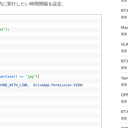
更新：
的に実行したい時間間隔を設定。
RT
更新：
Ma
xx"
)
;
更新：
VL
更新：
RT
更新：
werCase
(
)
==
"jpg"
)
{
Ya
更新：
YONE_WITH_LINK
,
DriveApp
.
Permission
.
VIEW
)
OPN
更新：
RT
更新：