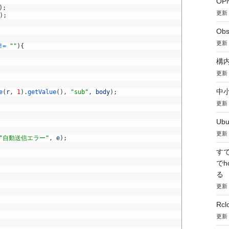
OP
)
;
更新：
)
;
Obs
更新：
!=
""
)
{
構内
更新：
中小
e
(
r
,
1
)
.
getValue
(
)
,
"sub"
,
body
)
;
更新：
Ub
更新：
"自動送信エラー"
,
e
)
;
す
で
る
更新：
Rc
更新：