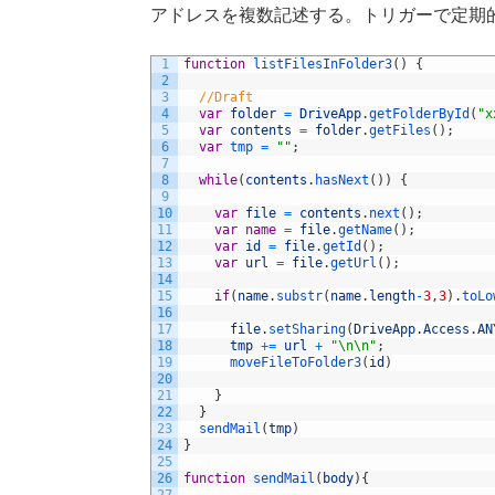
アドレスを複数記述する。トリガーで定期
1
function
listFilesInFolder3
(
)
{
2
3
//Draft
4
var
folder
=
DriveApp
.
getFolderById
(
"x
5
var
contents
=
folder
.
getFiles
(
)
;
6
var
tmp
=
""
;
7
8
while
(
contents
.
hasNext
(
)
)
{
9
10
var
file
=
contents
.
next
(
)
;
11
var
name
=
file
.
getName
(
)
;
12
var
id
=
file
.
getId
(
)
;
13
var
url
=
file
.
getUrl
(
)
;
14
15
if
(
name
.
substr
(
name
.
length
-
3
,
3
)
.
toLo
16
17
file
.
setSharing
(
DriveApp
.
Access
.
AN
18
tmp
+=
url
+
"\n\n"
;
19
moveFileToFolder3
(
id
)
20
21
}
22
}
23
sendMail
(
tmp
)
24
}
25
26
function
sendMail
(
body
)
{