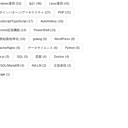
indows運用
(53)
会計
(48)
Linux運用
(42)
ザインパターン/アーキテクチャ
(27)
PHP
(21)
vaScript/TypeScript
(17)
AutoHotkey
(16)
hrome拡張機能
(14)
PowerShell
(13)
務知識/効率化
(10)
golang
(9)
WordPress
(8)
ache/Nginx
(6)
データサイエンス
(6)
Python
(5)
e.js
(5)
SQL
(5)
思案
(4)
Docker
(4)
SQL/MariaDB
(4)
AI/LLM
(2)
正規表現
(2)
ogle
(1)