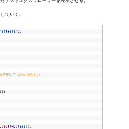
からテストエクスプローラーを表示させる。
追加していく。
nitTesting
;
本語で書いてもわかりやすい
t
)
;
ypeof
(
MyClass
)
)
;