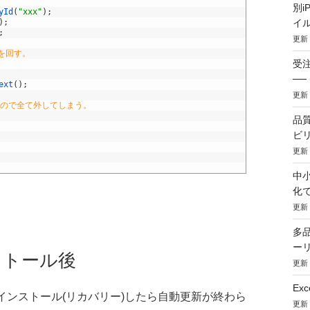
別i
yId
(
"xxx"
)
;
イル
)
;
;
更新：
タを回す。
受
─
ext
(
)
;
更新：
なので全て外してしまう。
品
ビ
更新：
中
化
更新：
多
ー
ストール後
更新：
Ex
ーンインストール(リカバリー)したら自動更新が終わら
更新：