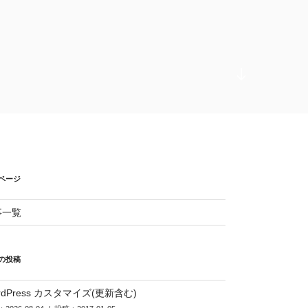
本
文
ま
で
ス
ク
ロ
ページ
ー
ル
事一覧
の投稿
rdPress カスタマイズ(更新含む)