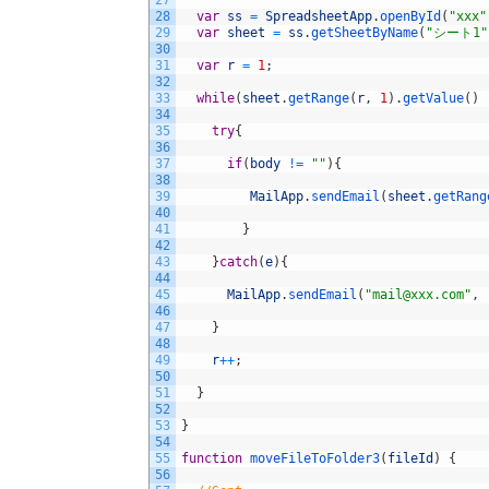
27
28
var
ss
=
SpreadsheetApp
.
openById
(
"xxx"
29
var
sheet
=
ss
.
getSheetByName
(
"シート1"
30
31
var
r
=
1
;
32
33
while
(
sheet
.
getRange
(
r
,
1
)
.
getValue
(
)
34
35
try
{
36
37
if
(
body
!=
""
)
{
38
39
MailApp
.
sendEmail
(
sheet
.
getRang
40
41
}
42
43
}
catch
(
e
)
{
44
45
MailApp
.
sendEmail
(
"mail@xxx.com"
,
46
47
}
48
49
r
++
;
50
51
}
52
53
}
54
55
function
moveFileToFolder3
(
fileId
)
{
56