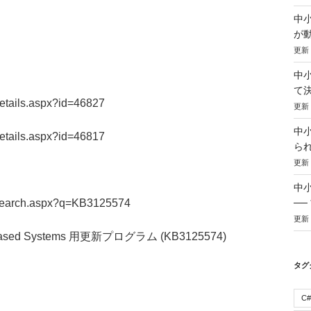
中小
が
更新：
中小
て
details.aspx?id=46827
更新：
中小
details.aspx?id=46817
ら
更新：
中
te/Search.aspx?q=KB3125574
─
更新：
sed Systems 用更新プログラム (KB3125574)
タグ
C#