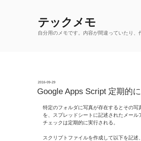
コ
ン
テ
テックメモ
ン
自分用のメモです。内容が間違っていたり、
ツ
へ
ス
キ
ッ
プ
投
2016-09-29
稿
Google Apps Script 
日:
特定のフォルダに写真が存在するとその写
を、スプレッドシートに記述されたメール
チェックは定期的に実行される。
スクリプトファイルを作成して以下を記述