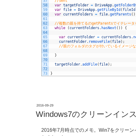
57
//Sent
58
var
targetFolder
=
DriveApp
.
getFolderB
59
var
file
=
DriveApp
.
getFileById
(
fileId
60
var
currentFolders
=
file
.
getParents
(
)
61
62
//複数の親を持てるのgetParentsでイテレー
63
while
(
currentFolders
.
hasNext
(
)
)
{
64
65
var
currentFolder
=
currentFolders
.
n
66
currentFolder
.
removeFile
(
file
)
;
67
//親のフォルダのタグが付いているイメージ
68
69
}
70
71
targetFolder
.
addFile
(
file
)
;
72
73
}
投
2016-09-29
稿
Windows7のクリーンイン
日:
2016年7月時点でのメモ。Win7をクリ