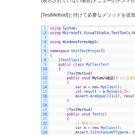
(表示されていない場合)メニューのテスト
[TestMethod]と付けて必要なメソッドを
1
using
System
;
2
using
Microsoft
.
VisualStudio
.
TestTools
.
U
3
4
using
WindowsFormsApp3
;
5
6
namespace
UnitTestProject1
7
{
8
[
TestClass
]
9
public
class
MyClassTest
10
{
11
[
TestMethod
]
12
public
void
MySum
の確認
(
)
// 日
13
{
14
var
m
=
new
MyClass
(
)
;
15
int
result
=
m
.
MySum
(
1
,
2
)
;
16
Assert
.
AreEqual
(
(
1
+
2
)
,
resul
17
}
18
19
[
TestMethod
]
20
public
void
Test1
(
)
21
{
22
// 型チェック
23
var
m
=
new
MyClass
(
)
;
24
Assert
.
IsInstanceOfType
(
m
,
t