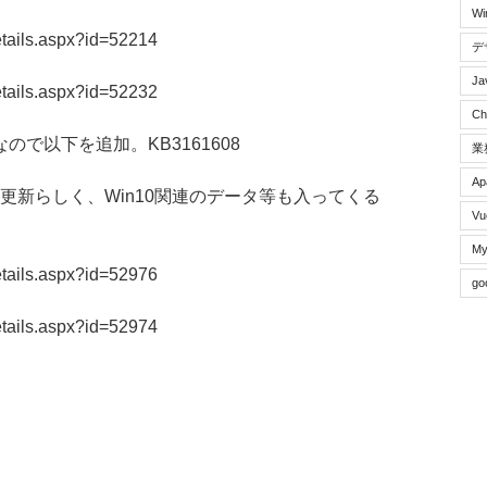
W
etails.aspx?id=52214
デ
Ja
etails.aspx?id=52232
C
で以下を追加。KB3161608
業
Ap
ientの更新らしく、Win10関連のデータ等も入ってくる
Vu
My
etails.aspx?id=52976
go
etails.aspx?id=52974