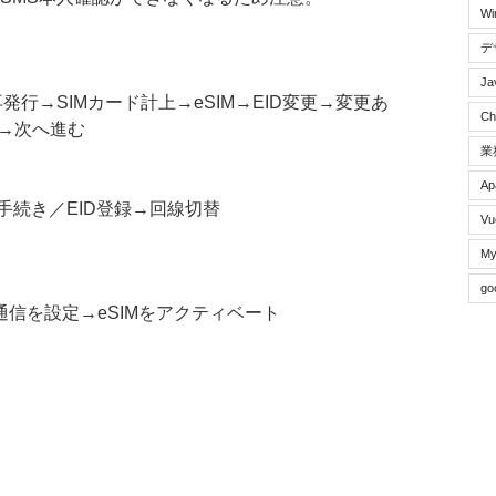
W
デ
Ja
再発行→SIMカード計上→eSIM→EID変更→変更あ
C
)→次へ進む
業
Ap
手続き／EID登録→回線切替
Vu
My
go
信を設定→eSIMをアクティベート