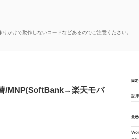
作りかけで動作しないコードなどあるのでご注意ください。
固定
切替/MNP(SoftBank→楽天モバ
記
最近
Wo