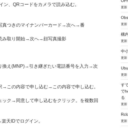
OP
イン、QRコードをカメラで読み込む。
更新：
Obs
更新：
写真つきのマイナンバーカード→次へ→番
構内
読み取り開始→次へ→顔写真撮影
更新：
中小
更新：
換え(MNP)→引き継ぎたい電話番号を入力→次
Ub
更新：
す
択→この内容で申し込む→この内容で申し込む。
で
る
ェック→同意して申し込むをクリック。を複数回
更新：
Rc
→楽天IDでログイン。
更新：