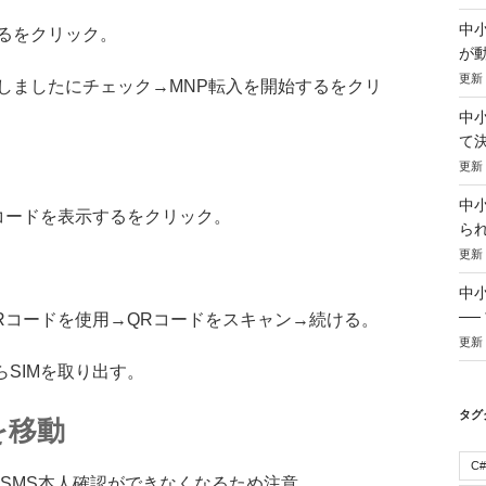
中小
るをクリック。
が
更新：
しましたにチェック→MNP転入を開始するをクリ
中小
て
更新：
中小
Rコードを表示するをクリック。
ら
更新：
中
─
QRコードを使用→QRコードをスキャン→続ける。
更新：
らSIMを取り出す。
タグ
)を移動
C#
うとSMS本人確認ができなくなるため注意。