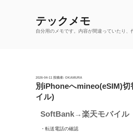
コ
ン
テ
テックメモ
ン
自分用のメモです。内容が間違っていたり、
ツ
へ
ス
キ
ッ
プ
投
2026-04-11
投稿者:
OKAMURA
稿
別iPhoneへmineo(eSIM)
日:
イル)
SoftBank→楽天モバイル
・転送電話の確認