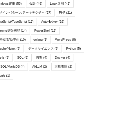
indows運用
(53)
会計
(48)
Linux運用
(42)
ザインパターン/アーキテクチャ
(27)
PHP
(21)
vaScript/TypeScript
(17)
AutoHotkey
(16)
hrome拡張機能
(14)
PowerShell
(13)
務知識/効率化
(10)
golang
(9)
WordPress
(8)
ache/Nginx
(6)
データサイエンス
(6)
Python
(5)
e.js
(5)
SQL
(5)
思案
(4)
Docker
(4)
SQL/MariaDB
(4)
AI/LLM
(2)
正規表現
(2)
ogle
(1)