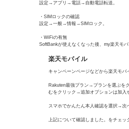
設定→アプリ→電話→自動電話転送。
・SIMロックの確認
設定→一般→情報→SIMロック。
・WiFiの有無
SoftBankが使えなくなった後、my楽天
楽天モバイル
キャンペーンページなどから楽天モバ
Rakuten最強プラン→プランを選ぶ
むをクリック→追加オプションは加入
スマホでかんたん本人確認を選択→次
上記について確認しました。をチェッ