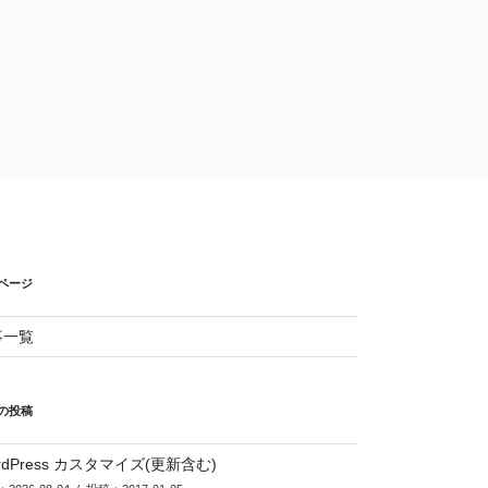
ページ
事一覧
の投稿
rdPress カスタマイズ(更新含む)