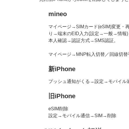
mineo
マイページ→SIMカード(eSIM)変更・
り→端末のEID入力(設定→一般→情報
本人確認→認証方式→SMS認証。
マイページ→MNP転入切替／回線切替
新iPhone
プッシュ通知がくる→設定→モバイル通
旧iPhone
eSIM削除
設定→モバイル通信→SIM→削除