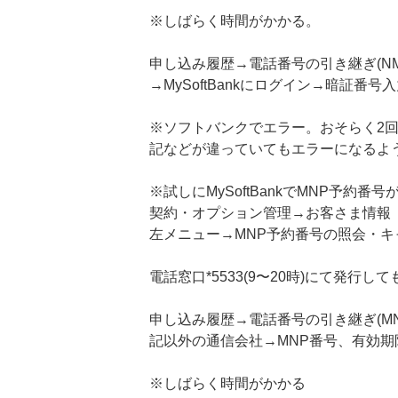
※しばらく時間がかかる。
申し込み履歴→電話番号の引き継ぎ(N
→MySoftBankにログイン→暗証番号
※ソフトバンクでエラー。おそらく2
記などが違っていてもエラーになるよ
※試しにMySoftBankでMNP予約番
契約・オプション管理→お客さま情報
左メニュー→MNP予約番号の照会・キ
電話窓口*5533(9〜20時)にて発行
申し込み履歴→電話番号の引き継ぎ(M
記以外の通信会社→MNP番号、有効
※しばらく時間がかかる