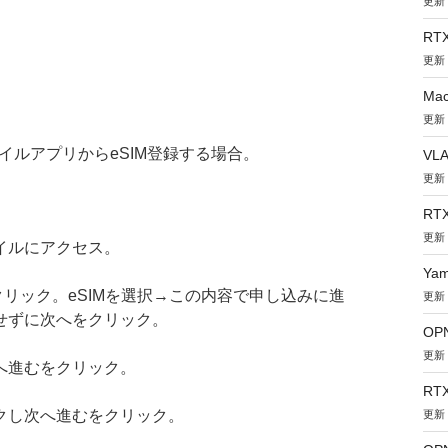
更新：
RT
更新：
Ma
更新：
モバイルアプリからeSIM登録する場合。
VL
更新：
RT
更新：
イルにアクセス。
Ya
をクリック。eSIMを選択→この内容で申し込みに進
更新：
せずに次へをクリック。
OPN
更新：
へ進むをクリック。
RT
クし次へ進むをクリック。
更新：