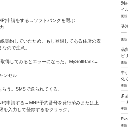
別i
イル
更新：
MP)申請をする→ソフトバンクを選ぶ
受
入力
─
更新：
回線契約していたため、もし登録してある住所の表
うなので注意。
品
ビ
号が取得してみるとエラーになった。MySoftBank→
更新：
中
ャンセル
化
更新：
してもらう。SMSで送られてくる。
多
ー
NP)申請する→MNP予約番号を発行済みまたは上
更新：
期限を入力して登録するをクリック。
Ex
更新：