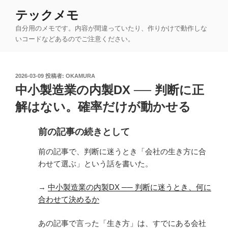
コ
テックメモ
ン
自分用のメモです。内容が間違っていたり、作りかけで動作しな
テ
いコードなどあるのでご注意ください。
ン
ツ
へ
投
2026-03-09
投稿者:
OKAMURA
ス
稿
中小製造業の内製DX ── 判断に正
キ
日:
ッ
解はない。確率だけが動かせる
プ
前の記事の続きとして
前の記事で、判断に迷うとき「会社の生き方に合
わせて選ぶ」という話を書いた。
→
中小製造業の内製DX ── 判断に迷うとき、何に
合わせて決めるか
あの記事で言った「生き方」は、すでにある会社