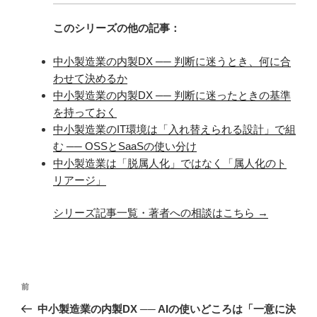
このシリーズの他の記事：
中小製造業の内製DX ── 判断に迷うとき、何に合
わせて決めるか
中小製造業の内製DX ── 判断に迷ったときの基準
を持っておく
中小製造業のIT環境は「入れ替えられる設計」で組
む ── OSSとSaaSの使い分け
中小製造業は「脱属人化」ではなく「属人化のト
リアージ」
シリーズ記事一覧・著者への相談はこちら →
投
前
前
稿
の
中小製造業の内製DX ── AIの使いどころは「一意に決