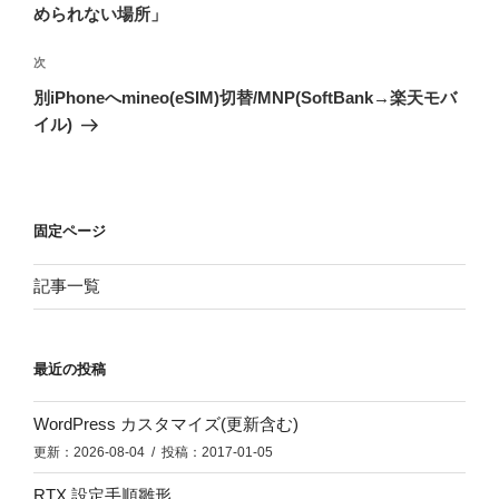
ナ
投
められない場所」
ビ
稿
ゲ
次
次
の
ー
別iPhoneへmineo(eSIM)切替/MNP(SoftBank→楽天モバ
投
シ
イル)
稿
ョ
ン
固定ページ
記事一覧
最近の投稿
WordPress カスタマイズ(更新含む)
更新：2026-08-04 / 投稿：2017-01-05
RTX 設定手順雛形