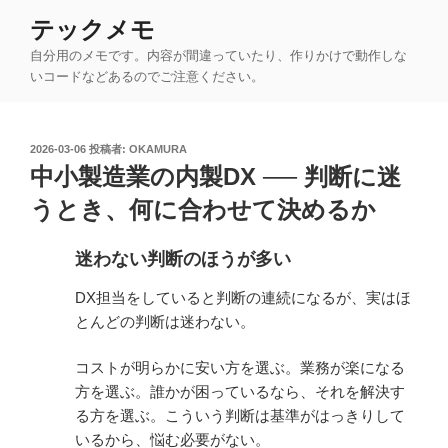
コ
テックメモ
ン
自分用のメモです。内容が間違っていたり、作りかけで動作しな
テ
いコードなどあるのでご注意ください。
ン
ツ
へ
投
2026-03-06
投稿者:
OKAMURA
ス
稿
中小製造業の内製DX ── 判断に迷
キ
日:
ッ
うとき、何に合わせて決めるか
プ
迷わない判断のほうが多い
DX担当をしていると判断の連続になるが、実はほ
とんどの判断は迷わない。
コストが明らかに安い方を選ぶ。業務が楽になる
方を選ぶ。誰かが困っているなら、それを解決す
る方を選ぶ。こういう判断は基準がはっきりして
いるから、悩む必要がない。