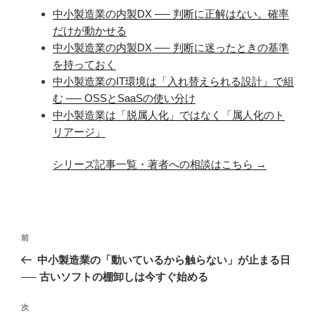
中小製造業の内製DX ── 判断に正解はない。確率
だけが動かせる
中小製造業の内製DX ── 判断に迷ったときの基準
を持っておく
中小製造業のIT環境は「入れ替えられる設計」で組
む ── OSSとSaaSの使い分け
中小製造業は「脱属人化」ではなく「属人化のト
リアージ」
シリーズ記事一覧・著者への相談はこちら →
投
前
前
稿
の
中小製造業の「動いているから触らない」が止まる日
ナ
投
── 古いソフトの棚卸しは今すぐ始める
ビ
稿
ゲ
次
次