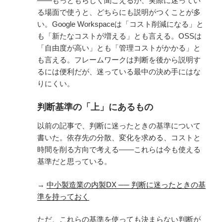
——もっともらしく聞こえるが、実際に迷ってい
る場面で使うと、どちらにも説明がつくことが多
い。Google Workspaceは「コスト削減になる」と
も「新たなコストが増える」とも言える。OSSは
「自由度が高い」とも「管理コストがかかる」と
も言える。フレームワークは判断を後から説明す
るには便利だが、迷っている最中の決め手にはな
りにくい。
判断基準の「上」にあるもの
以前の記事で、判断に迷ったときの基準について
書いた。依存先の分散、変化を求める、コストと
時間を削る方向で考える——これらは今も使える
基準だと思っている。
→
中小製造業の内製DX ── 判断に迷ったときの基
準を持っておく
ただ、これらの基準を使っても決まらない判断が