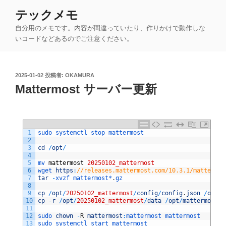
コ
テックメモ
ン
自分用のメモです。内容が間違っていたり、作りかけで動作しな
テ
いコードなどあるのでご注意ください。
ン
ツ
へ
投
2025-01-02
投稿者:
OKAMURA
ス
稿
Mattermost サーバー更新
キ
日:
ッ
プ
1
sudo 
systemctl 
stop 
mattermost
2
3
cd
/
opt
/
4
5
mv 
mattermost
20250102_mattermost
6
wget 
https
:
//releases.mattermost.com/10.3.1/mattermos
7
tar
-
xvzf 
mattermost*
.
gz
8
9
cp
/
opt
/
20250102_mattermost
/
config
/
config
.
json
/
opt
/
m
10
cp
-
r
/
opt
/
20250102_mattermost
/
data
/
opt
/
mattermost
/
11
12
sudo 
chown
-
R
mattermost
:
mattermost 
mattermost
13
sudo 
systemctl 
start 
mattermost