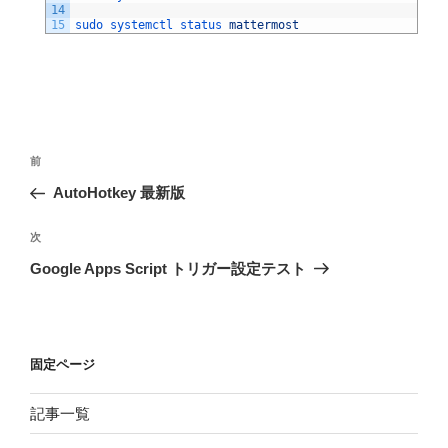
14
15
sudo 
systemctl 
status 
mattermost
投
前
前
稿
の
AutoHotkey 最新版
ナ
投
ビ
稿
次
次
ゲ
の
Google Apps Script トリガー設定テスト
投
ー
稿
シ
ョ
固定ページ
ン
記事一覧